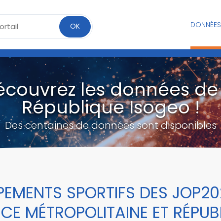
DONNÉES
OK
écouvrez les données de 
République Isogeo !
Des centaines de données sont disponibles
PEMENTS SPORTIFS DES JOP20
CE MÉTROPOLITAINE ET RÉPUB