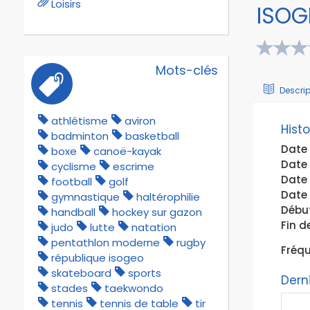
Loisirs
ISOG
Mots-clés
Descrip
athlétisme
aviron
Hist
badminton
basketball
Date 
boxe
canoë-kayak
Date 
cyclisme
escrime
Date
football
golf
Date 
gymnastique
haltérophilie
Début
handball
hockey sur gazon
Fin de
judo
lutte
natation
pentathlon moderne
rugby
Fréqu
république isogeo
skateboard
sports
Dern
stades
taekwondo
tennis
tennis de table
tir