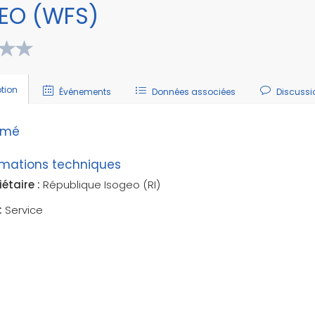
EO (WFS)
ption
Événements
Données associées
Discussi
umé
rmations techniques
iétaire :
République Isogeo (RI)
:
Service