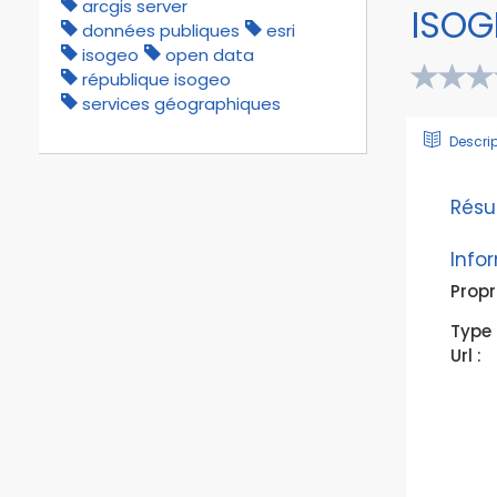
arcgis server
ISOG
données publiques
esri
isogeo
open data
république isogeo
services géographiques
Descri
Rés
Info
Propr
Type 
Url :