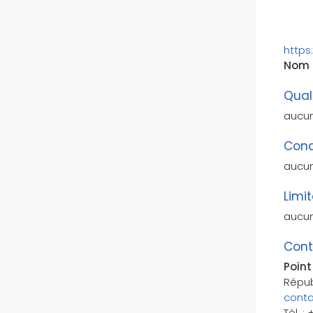
https
Nom d
Qual
aucu
Cond
aucu
Limi
aucu
Cont
Point
Répub
cont
Tél. :