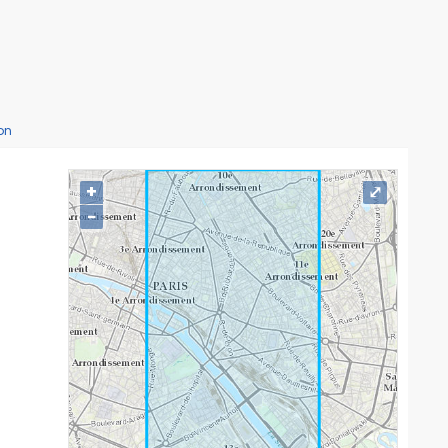
on
+
⤢
−