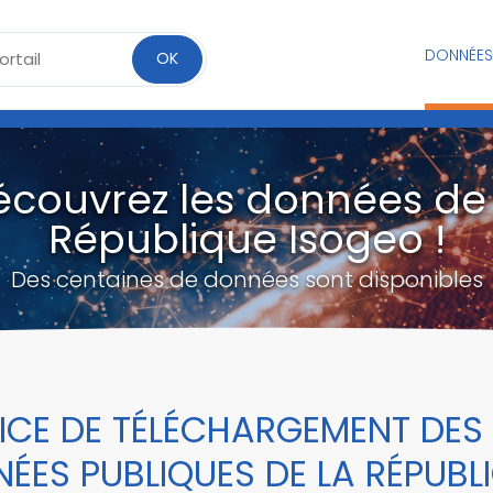
DONNÉES
OK
écouvrez les données de 
République Isogeo !
Des centaines de données sont disponibles
ICE DE TÉLÉCHARGEMENT DES
ÉES PUBLIQUES DE LA RÉPUBL