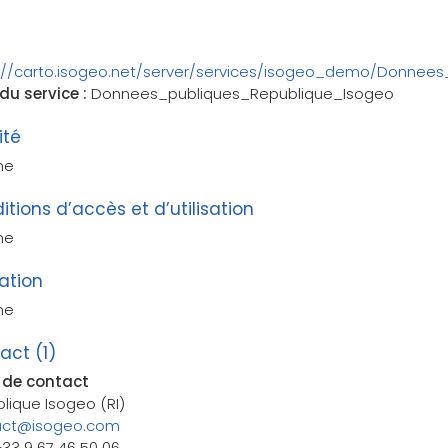
://carto.isogeo.net/server/services/isogeo_demo/Donnee
u service :
Donnees_publiques_Republique_Isogeo
ité
ne
itions d’accès et d’utilisation
ne
tation
ne
act (1)
 de contact
lique Isogeo (RI)
act@isogeo.com
 +33 9 67 46 50 06