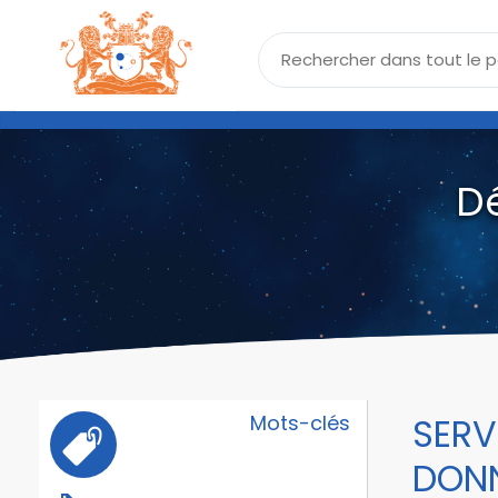
D
Mots-clés
SERV
DONN