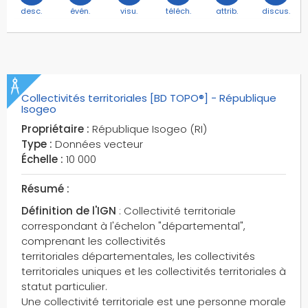
rui
desc.
évén.
visu.
téléch.
attrib.
discus.
ruines
récifs
référencements linéaires d'objets
référencements linéaires d'événements
régions
Collectivités territoriales [BD TOPO®] - République
Isogeo
république isogeo
Propriétaire :
République Isogeo (RI)
réseaux cyclables
Type :
Données vecteur
réseaux de lignes électriques
Échelle :
10 000
réseaux de transport
réseaux hydrographiques
Résumé :
réserves naturelles
Définition de l'IGN
: Collectivité territoriale
réservoirs
correspondant à l'échelon "départemental",
comprenant les collectivités
réservoirs d'eau
territoriales départementales, les collectivités
réservoirs industriels
territoriales uniques et les collectivités territoriales à
résurgences
statut particulier.
salles de danse et de jeu
Une collectivité territoriale est une personne morale