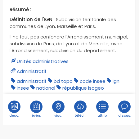
fleurs
Résumé :
fleuves
Définition de l'IGN
: Subdivision territoriale des
fontaines
communes de Lyon, Marseille et Paris.
fontaines albien
Il ne faut pas confondre l'Arrondissement municipal,
fontaines arceau
subdivision de Paris, de Lyon et de Marseille, avec
fontaines bois
l'Arrondissement, subdivision du département.
fontaines millénaire
Unités administratives
fontaines point d'eau
Administratif
fontaines pétillante
fontaines totem
administratif
bd topo
code insee
ign
insee
national
république isogeo
fontaines wallace
fontaines à boire
football
forêts
desc.
évén.
visu.
téléch.
attrib.
discus.
forêts domaniales
forêts fermées
forêts ouvertes