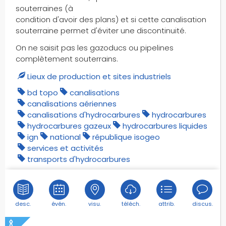
puits
souterraines (à
puits d'hydrocarbures
condition d'avoir des plans) et si cette canalisation
pylônes
souterraine permet d'éviter une discontinuité.
pylônes électriques
On ne saisit pas les gazoducs ou pipelines
péages
complètement souterrains.
périodes de fermeture des routes
Lieux de production et sites industriels
qgisserver
bd topo
canalisations
quais
canalisations aériennes
quartiers
canalisations d'hydrocarbures
hydrocarbures
québec
hydrocarbures gazeux
hydrocarbures liquides
ign
national
république isogeo
remarquables
services et activités
reservoirs de matières industrielles
transports d'hydrocarbures
restaurant
restaurant d'entreprise
restaurants engagés
desc.
évén.
visu.
téléch.
attrib.
discus.
restrictions de circulation
retenues d'eau