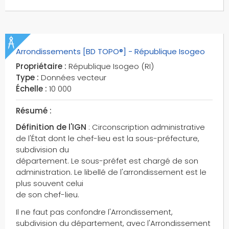
découpage
départements
dépressions
détails des reliefs
Arrondissements [BD TOPO®] - République Isogeo
détails hydrographiques
Propriétaire :
République Isogeo (RI)
Type :
Données vecteur
détails orographiques
Échelle :
10 000
développement local
développement soutenable
Résumé :
eau de paris
Définition de l'IGN
: Circonscription administrative
eau potable
de l'État dont le chef-lieu est la sous-préfecture,
efs
subdivision du
département. Le sous-préfet est chargé de son
embouchures
administration. Le libellé de l'arrondissement est le
emprises de type multi-surface
plus souvent celui
enseignement
de son chef-lieu.
entités de transitions
Il ne faut pas confondre l'Arrondissement,
entités hydrographiques linéaires
subdivision du département, avec l'Arrondissement