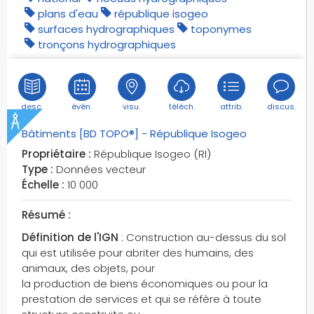
communiquants
plans d'eau
république isogeo
surfaces hydrographiques
toponymes
obstacles permanents
tronçons hydrographiques
obstacles temporaires
occupation des sols
occupation des terres
office national des forêts
desc.
évén.
visu.
téléch.
attrib.
discus.
oiseaux
Bâtiments [BD TOPO®] - République Isogeo
onf
Propriétaire :
République Isogeo (RI)
open data
Type :
Données vecteur
open street map
Échelle :
10 000
osm
Résumé :
pai
Définition de l'IGN
: Construction au-dessus du sol
pai hydrographiques
qui est utilisée pour abriter des humains, des
palais de justice
animaux, des objets, pour
parcours sportifs
la production de biens économiques ou pour la
parcs
prestation de services et qui se réfère à toute