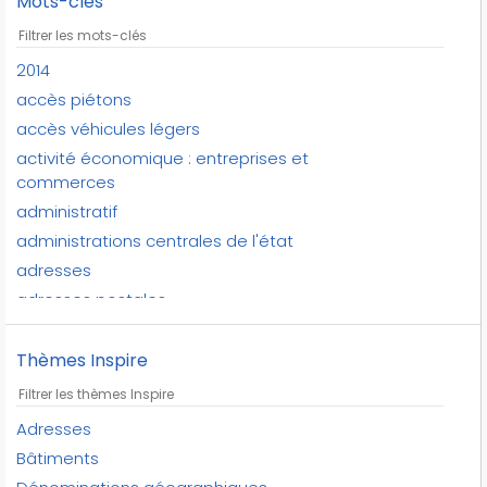
Mots-clés
2014
accès piétons
accès véhicules légers
activité économique : entreprises et
commerces
administratif
administrations centrales de l'état
adresses
adresses postales
affectation
affectation du sol
Thèmes Inspire
affluents
aires d'aérodromes
Adresses
aires de collectes
Bâtiments
aires de de service