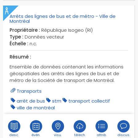
cyclisme
dalles
Arrêts des lignes de bus et de métro - Ville de
dasco
Montréal
deltas
Propriétaire :
République Isogeo (RI)
demo
Type :
Données vecteur
Échelle :
n.c.
deve
direction de l'urbanisme
Résumé :
disruptions
Ensemble de données contenant les informations
divertissement
géospatiales des arrêts des lignes de bus et de
domaine public
métro de la Société de transport de Montréal.
données publiques
Transports
du
arrêt de bus
stm
transport collectif
dunes
ville de montréal
dvd
déchets
déchets ménagers
déconfinement
desc.
évén.
visu.
téléch.
attrib.
discus.