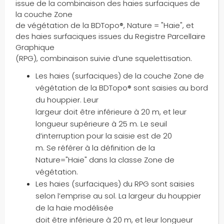
issue de la combinaison des haies surfaciques de
lieux-dits habités
la couche Zone
lieux-dits non habités
de végétation de la BDTopo®, Nature = "Haie", et
lieux d'activités particulières
des haies surfaciques issues du Registre Parcellaire
Graphique
lieux d'intérêts spécifiques
(RPG), combinaison suivie d’une squelettisation.
lieux nommés
lignes de transport urbains
Les haies (surfaciques) de la couche Zone de
végétation de la BDTopo® sont saisies au bord
lignes orographiques
du houppier. Leur
lignes à haute tension
largeur doit être inférieure à 20 m, et leur
lignes à moyenne tension
longueur supérieure à 25 m. Le seuil
lignes à très haute tension
d’interruption pour la saisie est de 20
lignes à vocation touristique
m. Se référer à la définition de la
lignes électriques
Nature="Haie" dans la classe Zone de
limite administrative
végétation.
limites
Les haies (surfaciques) du RPG sont saisies
selon l’emprise au sol. La largeur du houppier
limites administratives
de la haie modélisée
limites de territoire
doit être inférieure à 20 m, et leur longueur
limites découpages