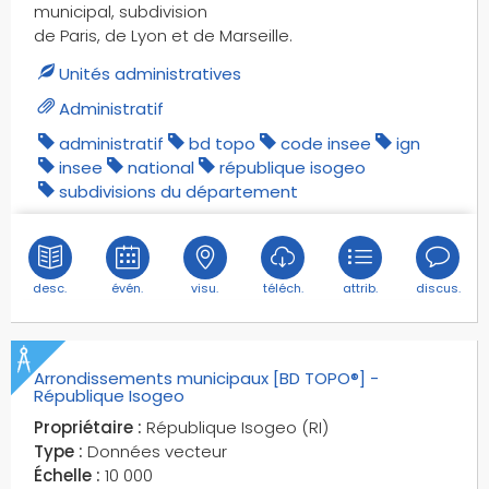
environnement
municipal, subdivision
environnement urbain
de Paris, de Lyon et de Marseille.
ept
Unités administratives
escaliers
Administratif
escarpements
administratif
bd topo
code insee
ign
escrime
insee
national
république isogeo
espaces maritimes
subdivisions du département
espaces publics
espaces verts
espaces végétaux
desc.
évén.
visu.
téléch.
attrib.
discus.
espaces végétaux naturels
espaces végétaux non-naturels
espèces d'arbres
Arrondissements municipaux [BD TOPO®] -
esri
République Isogeo
estuaires
Propriétaire :
République Isogeo (RI)
exutoires
Type :
Données vecteur
feux
Échelle :
10 000