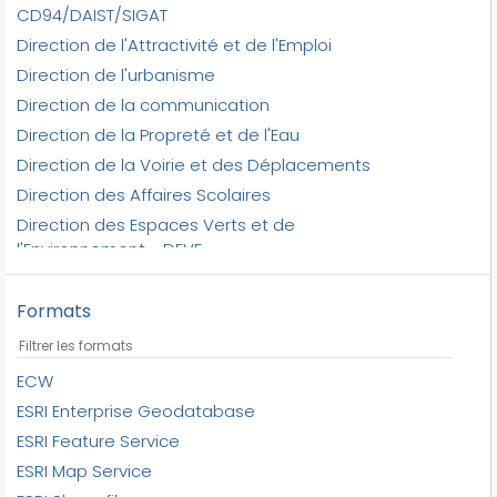
CD94/DAIST/SIGAT
aqueducs
Direction de l'Attractivité et de l'Emploi
arbres
Direction de l'urbanisme
arbres remarquables
Direction de la communication
arcgis server
Direction de la Propreté et de l'Eau
arcs de triomphe
Direction de la Voirie et des Déplacements
arrêt de bus
Direction des Affaires Scolaires
arrêts voyageurs
Direction des Espaces Verts et de
arts
l'Environnement - DEVE
arènes antiques
Eau de Paris
ascenseurs à bateaux
geoplateforme@ign.fr
Formats
athlétisme
IGN-F
ati
K2 Geospatial
ECW
autorisations d'urbanisme
Ministère de l'intérieur
ESRI Enterprise Geodatabase
autorisations de construction
Ministère de la Culture
ESRI Feature Service
autoroutes
République Isogeo
ESRI Map Service
autres forêts publiques
République Isogeo (RI)