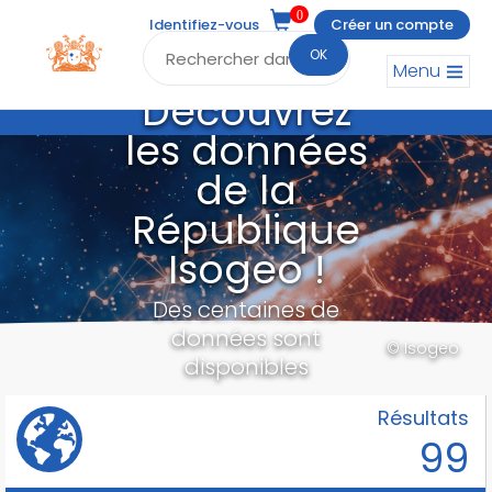
0
Identifiez-vous
Créer un compte
OK
Menu
Découvrez
les données
de la
République
Isogeo !
Des centaines de
données sont
© Isogeo
disponibles
Résultats
99