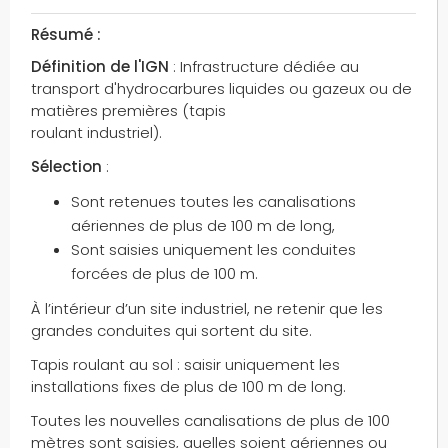
police
Résumé :
police nationale
Définition de l'IGN
: Infrastructure dédiée au
politique environnementale
transport d'hydrocarbures liquides ou gazeux ou de
ponts
matières premières (tapis
ponts-canaux
roulant industriel).
portions de lignes électriques homogènes
Sélection
:
portiques
Sont retenues toutes les canalisations
ports
aériennes de plus de 100 m de long,
postes
Sont saisies uniquement les conduites
postes de transformation
forcées de plus de 100 m.
presse
À l’intérieur d’un site industriel, ne retenir que les
promenades
grandes conduites qui sortent du site.
protections de champs
Tapis roulant au sol : saisir uniquement les
préfectures
installations fixes de plus de 100 m de long.
public
Toutes les nouvelles canalisations de plus de 100
puces
mètres sont saisies, quelles soient aériennes ou