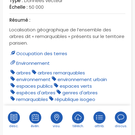
Type :
Données vecteur
constructions relatifs aux réseaux de
Échelle :
50 000
transports
constructions surfaciques
Résumé :
contracting authority
Localisation géographique de l’ensemble des
coronavirus
arbres dit « remarquables » présents sur le territoire
couloirs de bus ouverts aux vélos
parisien.
cours d'eau
Occupation des terres
cours d' eau
Environnement
covid-19
crime
arbres
arbres remarquables
environnement
environnement urbain
criminalité
espaces publics
espaces verts
croisements
espèces d'arbres
genres d'arbres
croix
remarquables
république isogeo
crètes
créations artistiques
culture
desc.
évén.
visu.
téléch.
attrib.
discus.
culture et loisirs