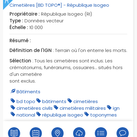
Cimetières [BD TOPO®] - République Isogeo
rivières
rizières
Propriétaire :
République Isogeo (RI)
Type :
Données vecteur
road
Échelle :
10 000
road section
road sections
Résumé :
roadworks
Définition de l'IGN
: Terrain où l'on enterre les morts.
rochers
Sélection
: Tous les cimetières sont inclus: Les
routes départementales
crématoriums, funérariums, ossuaires… situés hors
routes européennes
d'un cimetière
routes intercommunales
sont exclus.
routes métropolitaines
Bâtiments
routes nationales
bd topo
bâtiments
cimetières
routes nommées
cimetières civils
cimetières militaires
ign
routes numérotées
national
république isogeo
toponymes
rues
rugby