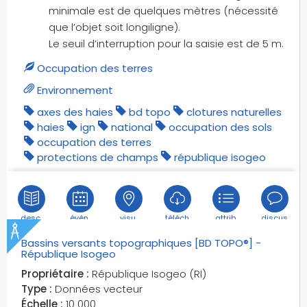
minimale est de quelques mètres (nécessité
limite terre-mer
que l’objet soit longiligne).
lits cours d'eau
Le seuil d’interruption pour la saisie est de 5 m.
livraisons
Occupation des terres
lutte
Environnement
maintenance
mangroves
axes des haies
bd topo
clotures naturelles
haies
ign
national
occupation des sols
marais
occupation des terres
marché
protections de champs
république isogeo
marchés découverts
mares
minarets
desc.
évén.
visu.
téléch.
attrib.
discus.
mobiliers urbains
mobilité
Bassins versants topographiques [BD TOPO®] -
République Isogeo
montagnes
Propriétaire :
République Isogeo (RI)
monuments
Type :
Données vecteur
moulins
Échelle :
10 000