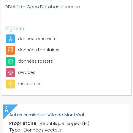
bandes cyclables
ODbL 1.0 - Open Database Licence
bar
barrages
Légende
barrières
basketball
données vecteurs
bassins
données tabulaires
bassins de natation
bassins fluviaux
données rasters
bassins versants
services
bassins versants topographiques
ressources
bateaux-feu
bd parcellaire
bd topo
besoins des services des aéronefs
Actes criminels - Ville de Montréal
besoins des traffics des aéronefs
Propriétaire :
République Isogeo (RI)
bois
Type :
Données vecteur