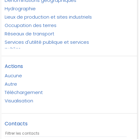
Dénominations géographiques
aires de repos
Hydrographie
aires de triage
Lieux de production et sites industriels
airs de détente
Occupation des terres
airs de repos ou de service
Réseaux de transport
alimentaire
Services d'utilité publique et services
alimentaire bio
publics
altiports
Unités administratives
altisurfaces
Zones de gestion, de restriction ou de
Actions
altitude
réglementation et unités de déclaration
Aucune
amers
Autre
aménagement
Téléchargement
aménagements relatifs aux réseaux de
Visualisation
transports
anciennes voies romaines
antennes
Contacts
approche
approche territoriale intégrée