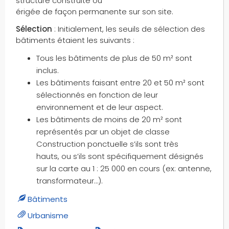
parcs nationaux
structure construite ou
érigée de façon permanente sur son site.
pare-feux
paris wi-fi
Sélection
: Initialement, les seuils de sélection des
bâtiments étaient les suivants :
parkings
passages à niveau
Tous les bâtiments de plus de 50 m² sont
pav
inclus.
Les bâtiments faisant entre 20 et 50 m² sont
pentathlon moderne
sélectionnés en fonction de leur
pertes
environnement et de leur aspect.
petits terrains multi-sports
Les bâtiments de moins de 20 m² sont
peupleraies
représentés par un objet de classe
phares
Construction ponctuelle s’ils sont très
pics
hauts, ou s’ils sont spécifiquement désignés
pistes cyclables
sur la carte au 1 : 25 000 en cours (ex: antenne,
pistes d'atterrissages
transformateur…).
pistes d'aérodromes
Bâtiments
pistes d'aérodromes désaffectées
Urbanisme
pistes d'aérodromes en herbes