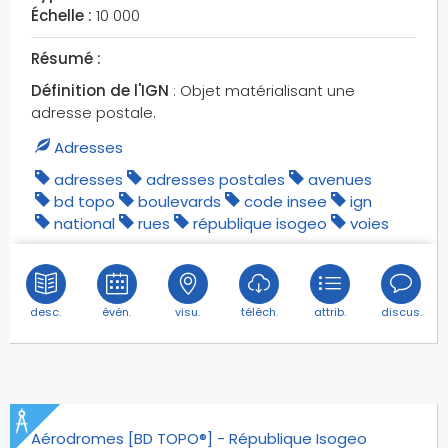
cales
Échelle :
10 000
calvaires
Résumé :
cameroun
Définition de l'IGN
: Objet matérialisant une
campings
adresse postale.
canalisations
canalisations aériennes
Adresses
canalisations d'hydrocarbures
adresses
adresses postales
avenues
canaux
bd topo
boulevards
code insee
ign
national
rues
république isogeo
voies
canne à sucre
canoë-kayak
capitaneries
caps
desc.
évén.
visu.
téléch.
attrib.
discus.
carrefours
carrières
cartographie
cascades
Aérodromes [BD TOPO®] - République Isogeo
casernes