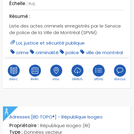
bornes
Échelle :
n.c.
bornes fontaines
Résumé :
bornes postales
boulevards
Liste des actes criminels enregistrés par le Service
de police de la Ville de Montréal (SPVM).
boxe
brocantes
Loi, justice et sécurité publique
bâtiments
crime
criminalité
police
ville de montréal
bâtiments agricoles
bâtiments annexes
bâtiments commerciaux
desc.
évén.
visu.
téléch.
attrib.
discus.
bâtiments indifférenciés
bâtiments industriels
bâtiments publics
bâtiments religieux
bâtiments residentiels
Adresses [BD TOPO®] - République Isogeo
bâtiments sportifs
Propriétaire :
République Isogeo (RI)
cabines mobiles
Type :
Données vecteur