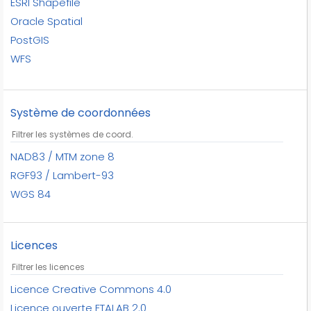
ESRI Shapefile
autres points du réseau
Service de l'urbanisme et de la mobilité
Oracle Spatial
autres équipements
Service de police de la Ville de Montréal
PostGIS
avenues
Société de transport de Montréal -
WFS
aviron
Planification et développement des
WMS
axes des haies
réseaux
axes des lits
Système de coordonnées
aérodromes
aérodromes civils
aérogares
NAD83 / MTM zone 8
aéroports
RGF93 / Lambert-93
aéroports militaires
WGS 84
bacs
badminton
Licences
baies
balises
bananeraies
Licence Creative Commons 4.0
bancs
Licence ouverte ETALAB 2.0