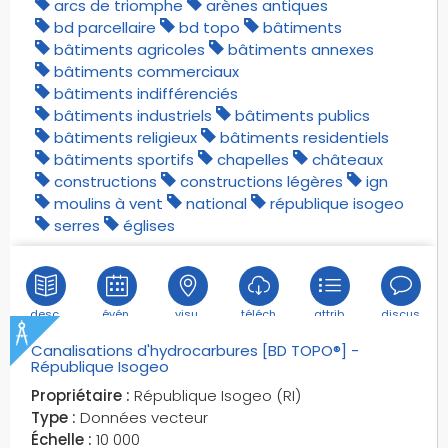
arcs de triomphe
arènes antiques
pistes d'aérodromes revêtues
bd parcellaire
bd topo
bâtiments
pistes de sport
bâtiments agricoles
bâtiments annexes
plages
bâtiments commerciaux
plaines
bâtiments indifférenciés
bâtiments industriels
bâtiments publics
plan d'urbanisme
bâtiments religieux
bâtiments residentiels
plans d'eau
bâtiments sportifs
chapelles
châteaux
plans d'eau de mines
constructions
constructions légères
ign
plans d'eau gravière
moulins à vent
national
république isogeo
serres
églises
plans d'eaux aménagés pour l'atterrissage
plaquettes
plein air
points d'apport volontaire
desc.
évén.
visu.
téléch.
attrib.
discus.
points d'eau
Canalisations d'hydrocarbures [BD TOPO®] -
points de repères
République Isogeo
points de repères du réseau routier
Propriétaire :
République Isogeo (RI)
points particuliers
Type :
Données vecteur
Échelle :
10 000
points particuliers du réseau de transport