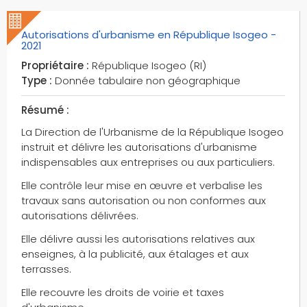
forêts publiques
Autorisations d'urbanisme en République Isogeo -
funiculaires
2021
gares
Propriétaire :
République Isogeo (RI)
gares frets
Type :
Donnée tabulaire non géographique
gares maritimes
gares routières
Résumé :
gares téléphériques
La Direction de l'Urbanisme de la République Isogeo
gares voyageurs
instruit et délivre les autorisations d'urbanisme
indispensables aux entreprises ou aux particuliers.
gares voyageurs et frets
gastronomie
Elle contrôle leur mise en œuvre et verbalise les
travaux sans autorisation ou non conformes aux
genres d'arbres
autorisations délivrées.
geoserver
Elle délivre aussi les autorisations relatives aux
glaciers
enseignes, à la publicité, aux étalages et aux
golf
terrasses.
gorges
Elle recouvre les droits de voirie et taxes
gouffres