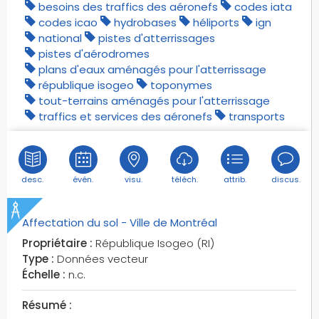
citernes
besoins des traffics des aéronefs
codes iata
codes icao
hydrobases
héliports
ign
clochers
national
pistes d'atterrissages
clotures naturelles
pistes d'aérodromes
clôtures
plans d'eaux aménagés pour l'atterrissage
code insee
république isogeo
toponymes
tout-terrains aménagés pour l'atterrissage
codes du pays
traffics et services des aéronefs
transports
codes hydrographiques
codes iata
codes icao
codes postaux
desc.
évén.
visu.
téléch.
attrib.
discus.
codes siren
collectivités territoriales
Affectation du sol - Ville de Montréal
collèges
Propriétaire :
République Isogeo (RI)
colonnes de verre
Type :
Données vecteur
cols
Échelle :
n.c.
commerce
Résumé :
commerces