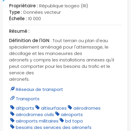
Propriétaire :
République Isogeo (RI)
casernes de pompiers
Type :
Données vecteur
cd76
Échelle :
10 000
centres de documentation
chapelles
Résumé :
chemins
Définition de l'IGN
: Tout terrain ou plan d'eau
chemins ruraux
spécialement aménagé pour l'atterrissage, le
décollage et les manoeuvres des
cheminées
aéronefs y compris les installations annexes qu'il
chevalements
peut comporter pour les besoins du trafic et le
châteaux
service des
châteaux d'eau
aéronefs.
châteaux d'eau au sol
Réseaux de transport
cimetières
Transports
cimetières civils
altiports
altisurfaces
aérodromes
cimetières militaires
aérodromes civils
aéroports
circonscriptions administratives
aéroports militaires
bd topo
cirques
besoins des services des aéronefs