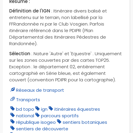
Résumé :
hydrocarbures
Définition de l'IGN
: Itinéraire divers balisé et
hydrocarbures gazeux
entretenu sur le terrain, non labellisé par la
hydrocarbures liquides
FFRandonnée ni par le Club Vosgien. Parfois
hydrographie
itinéraire référencé dans le PDIPR (Plan
Départemental des Itinéraires Pédestres de
héliports
Randonnée).
hôtels
Sélection
: Nature 'Autre' et 'Equestre' : Uniquement
ign
sur les zones couvertes par des cartes TOP25.
industrie
Exception : le département 02, entièrement
insee
cartographié en Série bleue, est également
internet
couvert (convention PDIPR pour la cartographie).
iris ge
Réseaux de transport
isogeo
Transports
isthmes
bd topo
ign
itinéraires équestres
itineraires verts
national
parcours sportifs
itinéraires cyclables
république isogeo
sentiers botaniques
itinéraires équestres
sentiers de découverte