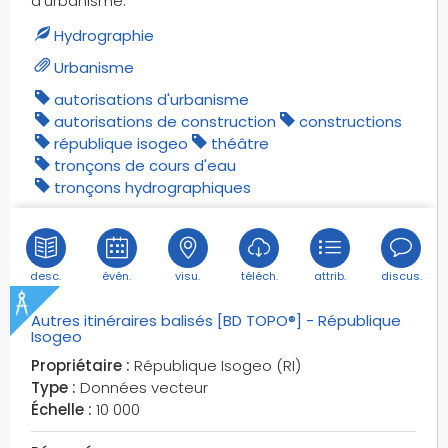
d'urbanisme.
grand paris
Hydrographie
grands terrains de sport
granges
Urbanisme
grottes
autorisations d'urbanisme
gymnastique
autorisations de construction
constructions
république isogeo
théâtre
géographie
tronçons de cours d'eau
géographie administrative
tronçons hydrographiques
géolocalisation
géoplateforme
habitats temporaires
desc.
évén.
visu.
téléch.
attrib.
discus.
haies
haltérophilie
Autres itinéraires balisés [BD TOPO®] - République
handball
Isogeo
haute tension
Propriétaire :
République Isogeo (RI)
hockey sur gazon
Type :
Données vecteur
Échelle :
10 000
houblonnières
hydrobases