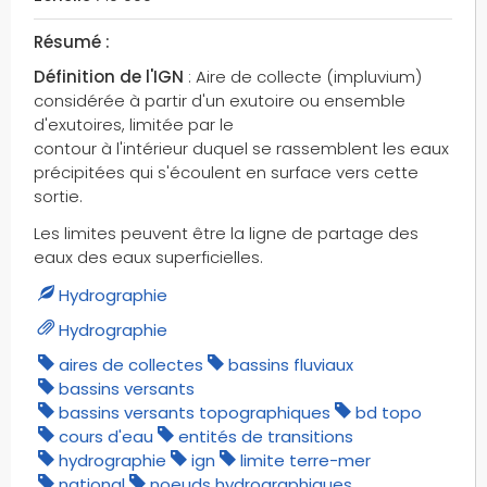
moulins à vent
moyenne tension
Résumé :
murs
Définition de l'IGN
: Aire de collecte (impluvium)
murs de soutènement
considérée à partir d'un exutoire ou ensemble
d'exutoires, limitée par le
murs végétalisés
contour à l'intérieur duquel se rassemblent les eaux
musées
précipitées qui s'écoulent en surface vers cette
musées départementaux
sortie.
musées nationaux
Les limites peuvent être la ligne de partage des
métropoles
eaux des eaux superficielles.
métros
Hydrographie
natation
Hydrographie
national
noeuds du réseau routier
aires de collectes
bassins fluviaux
bassins versants
noeuds hydrographiques
bassins versants topographiques
bd topo
nombre de voies
cours d'eau
entités de transitions
névés
hydrographie
ign
limite terre-mer
nœuds du réseau routier non-
national
noeuds hydrographiques