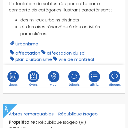
L’affectation du sol illustrée par cette carte
commissariats
comporte dix catégories illustrant caractérisant :
communautés d'agglomérations
des milieux urbains distincts
communautés de communes
et des aires réservées à des activités
communautés urbaines
particulières.
communes
complexes sportifs
Urbanisme
composte
affectation
affectation du sol
composteurs
plan d'urbanisme
ville de montréal
conduits buse
confinement
confluents
desc.
évén.
visu.
téléch.
attrib.
discus.
constructions
construction sites
constructions linéaires
constructions légères
Arbres remarquables - République Isogeo
constructions ponctuelles
Propriétaire :
République Isogeo (RI)