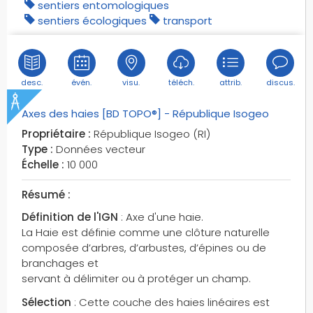
jardinets
sentiers entomologiques
sentiers écologiques
transport
jardinières
jardins
jo paris 2024
journaux
desc.
évén.
visu.
téléch.
attrib.
discus.
judo
Axes des haies [BD TOPO®] - République Isogeo
kiosques
Propriétaire :
République Isogeo (RI)
lacs
Type :
Données vecteur
lagunes
Échelle :
10 000
landes
largeurs de chaussées
Résumé :
lavatory
Définition de l'IGN
: Axe d'une haie.
lavoirs
La Haie est définie comme une clôture naturelle
composée d’arbres, d’arbustes, d’épines ou de
levées
branchages et
lgv
servant à délimiter ou à protéger un champ.
liaisons maritimes
Sélection
: Cette couche des haies linéaires est
lieux-dits