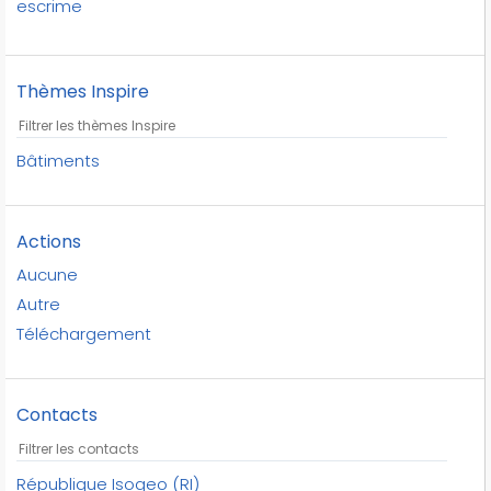
escrime
football
golf
Thèmes Inspire
gymnastique
haltérophilie
handball
Bâtiments
hockey sur gazon
judo
Actions
lutte
natation
Aucune
pentathlon moderne
Autre
rugby
Téléchargement
république isogeo
skateboard
Contacts
sports
stades
taekwondo
République Isogeo (RI)