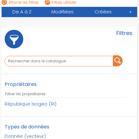
Effacer les filtres
Filtres utilisés
De A à Z
Modifiées
Créées
+
Filtres
Propriétaires
République Isogeo (RI)
Types de données
Donnée (vecteur)