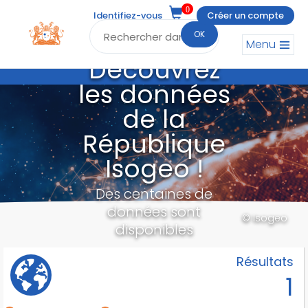
0
Identifiez-vous
Créer un compte
OK
Menu
Découvrez
les données
de la
République
Isogeo !
Des centaines de
données sont
© Isogeo
disponibles
Résultats
1