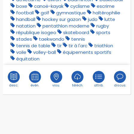
boxe
canoë-kayak
cyclisme
escrime
football
golf
gymnastique
haltérophilie
handball
hockey sur gazon
judo
lutte
natation
pentathlon moderne
rugby
république isogeo
skateboard
sports
stades
taekwondo
tennis
tennis de table
tir
tir à l'arc
triathlon
voile
volley-ball
équipements sportifs
équitation
desc.
évén.
visu.
téléch.
attrib.
discus.