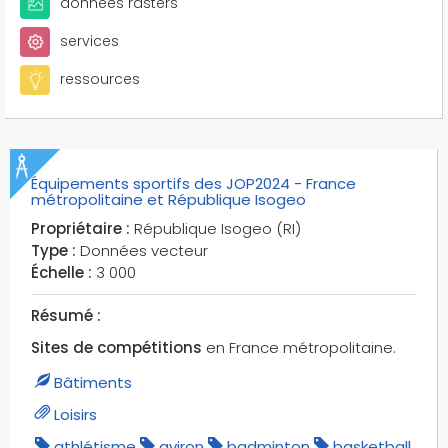
données rasters
services
ressources
Équipements sportifs des JOP2024 - France
métropolitaine et République Isogeo
Propriétaire :
République Isogeo (RI)
Type :
Données vecteur
Échelle :
3 000
Résumé :
Sites de compétitions
en France métropolitaine.
Bâtiments
Loisirs
athlétisme
aviron
badminton
basketball