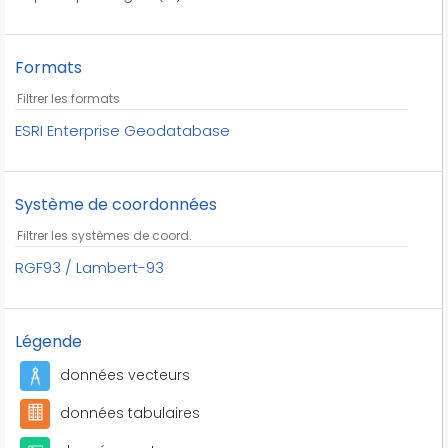
tennis
tennis de table
Formats
tir
tir à l'arc
triathlon
ESRI Enterprise Geodatabase
voile
volley-ball
Système de coordonnées
équipements sportifs
équitation
RGF93 / Lambert-93
Légende
données vecteurs
données tabulaires