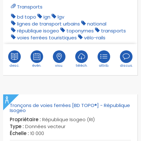
Transports
bd topo
ign
lgv
lignes de transport urbains
national
république isogeo
toponymes
transports
voies ferrées touristiques
vélo-rails
desc.
évén.
visu.
téléch.
attrib.
discus.
Tronçons de voies ferrées [BD TOPO®] - République
Isogeo
Propriétaire :
République Isogeo (RI)
Type :
Données vecteur
Échelle :
10 000