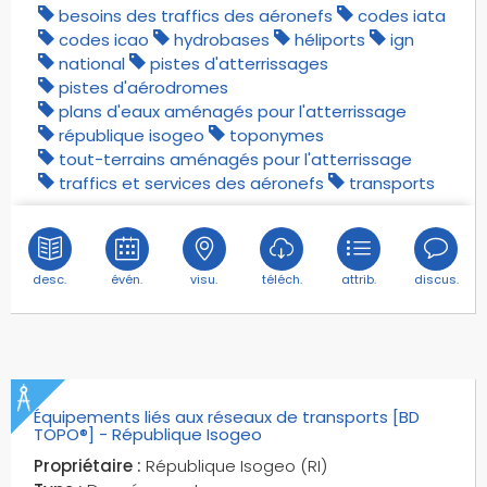
besoins des traffics des aéronefs
codes iata
écoulements phréatiques
codes icao
hydrobases
héliports
ign
éoliennes
national
pistes d'atterrissages
équipements relatifs aux réseaux de
pistes d'aérodromes
transports
plans d'eaux aménagés pour l'atterrissage
étendues d'eaux continentales
république isogeo
toponymes
tout-terrains aménagés pour l'atterrissage
îles
traffics et services des aéronefs
transports
desc.
évén.
visu.
téléch.
attrib.
discus.
Équipements liés aux réseaux de transports [BD
TOPO®] - République Isogeo
Propriétaire :
République Isogeo (RI)