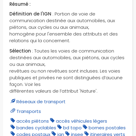
Résumé :
république isogeo
Définition de l'IGN
: Portion de voie de
réseaux de lignes électriques
communication destinée aux automobiles, aux
réseaux hydrographiques
piétons, aux cycles ou aux animaux,
réserves naturelles
homogène pour l'ensemble des attributs et des
réservoirs
relations qui la concernent.
résurgences
Sélection
: Toutes les voies de communication
salles de danse et de jeu
destinées aux automobiles, aux piétons, aux cycles
sens de circulation
ou aux animaux,
revêtues ou non revêtues sont incluses. Les voies
sentiers de découverte
publiques et privées ne sont distinguées d’aucune
services dédiés aux véhicules
façon. Voir les
services dédiés aux vélos
différentes valeurs de l’attribut 'Nature'.
services et activités
Réseaux de transport
sommets
Transports
sources
sources captées
accès piétons
accès véhicules légers
bandes cyclables
bd topo
bornes postales
sports de montagne
codes postaux
ign
insee
itineraires verts