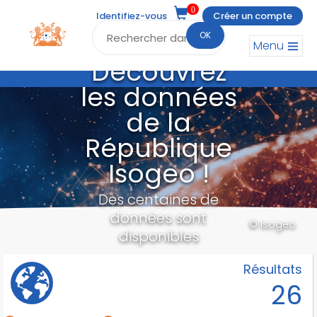
0
Identifiez-vous
Créer un compte
OK
Menu
Découvrez
les données
de la
République
Isogeo !
Des centaines de
données sont
© Isogeo
disponibles
Résultats
26