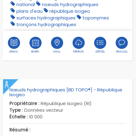
lieux d'intérêts spécifiques
national
noeuds hydrographiques
lieux nommés
plans d'eau
république isogeo
lignes de transport urbains
surfaces hydrographiques
toponymes
tronçons hydrographiques
lignes à vocation touristique
limite terre-mer
mangroves
marais
desc.
évén.
visu.
téléch.
attrib.
discus.
mares
minarets
montagnes
monuments
Nœuds hydrographiques [BD TOPO®] - République
moulins
Isogeo
murs
Propriétaire :
République Isogeo (RI)
murs de soutènement
Type :
Données vecteur
métros
Échelle :
10 000
national
Résumé :
noeuds hydrographiques