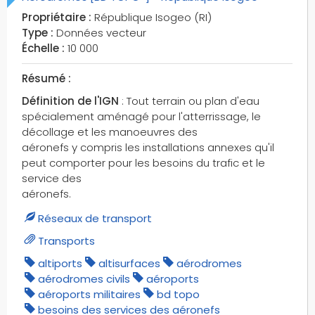
voies non-électrifiées
Propriétaire :
République Isogeo (RI)
voies privées
Type :
Données vecteur
voies vertes
Échelle :
10 000
voies éléctrifiées
Résumé :
volcans
Définition de l'IGN
: Tout terrain ou plan d'eau
vélo-rails
spécialement aménagé pour l'atterrissage, le
véloroutes
décollage et les manoeuvres des
zones d'activités
aéronefs y compris les installations annexes qu'il
zones d'habitations
peut comporter pour les besoins du trafic et le
zones naturelles
service des
aéronefs.
zones périphériques
zones règlementées
Réseaux de transport
écluses
Transports
écoulements canalisés
altiports
altisurfaces
aérodromes
écoulements endoréiques
aérodromes civils
aéroports
écoulements karstiques
aéroports militaires
bd topo
besoins des services des aéronefs
écoulements naturels