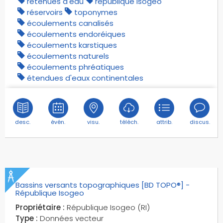
retenues d'eau
république isogeo
funiculaires
réservoirs
toponymes
gares
écoulements canalisés
gares frets
écoulements endoréiques
gares maritimes
écoulements karstiques
écoulements naturels
gares routières
écoulements phréatiques
gares téléphériques
étendues d'eaux continentales
gares voyageurs
gares voyageurs et frets
glaciers
desc.
évén.
visu.
téléch.
attrib.
discus.
gorges
gouffres
granges
grottes
habitats temporaires
Bassins versants topographiques [BD TOPO®] -
hydrobases
République Isogeo
hydrographie
Propriétaire :
République Isogeo (RI)
Type :
Données vecteur
héliports