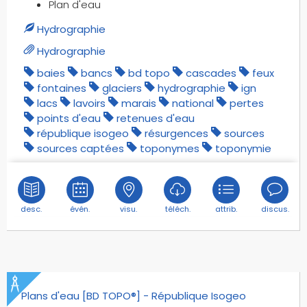
Plan d'eau
codes postaux
Hydrographie
collèges
cols
Hydrographie
complexes sportifs
baies
bancs
bd topo
cascades
feux
conduits buse
fontaines
glaciers
hydrographie
ign
lacs
lavoirs
marais
national
pertes
confluents
points d'eau
retenues d'eau
constructions linéaires
république isogeo
résurgences
sources
constructions ponctuelles
sources captées
toponymes
toponymie
constructions relatifs aux réseaux de
transports
constructions surfaciques
desc.
évén.
visu.
téléch.
attrib.
discus.
cours d'eau
croisements
croix
crètes
dalles
Plans d'eau [BD TOPO®] - République Isogeo
deltas