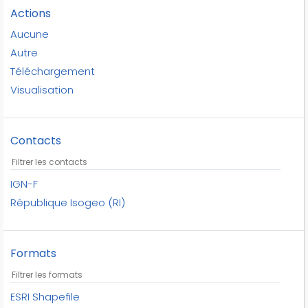
autres équipements
Actions
aérodromes
Aucune
aérodromes civils
Autre
aérogares
Téléchargement
aéroports
Visualisation
aéroports militaires
bacs
baies
Contacts
bancs
bandes cyclables
IGN-F
barrages
République Isogeo (RI)
barrières
bassins
bassins fluviaux
Formats
bassins versants
bassins versants topographiques
ESRI Shapefile
bd topo