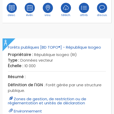
plaines
plans d'eau
desc.
évén.
visu.
téléch.
attrib.
discus.
plans d'eau de mines
plans d'eau gravière
plans d'eaux aménagés pour l'atterrissage
points d'eau
Forêts publiques [BD TOPO®] - République Isogeo
points particuliers
points particuliers du réseau de transport
Propriétaire :
République Isogeo (RI)
Type :
Données vecteur
ponts
Échelle :
10 000
ponts-canaux
ports
Résumé :
postes
Définition de l'IGN
: Forêt gérée par une structure
postes de transformation
publique.
préfectures
Zones de gestion, de restriction ou de
puits
réglementation et unités de déclaration
puits d'hydrocarbures
Environnement