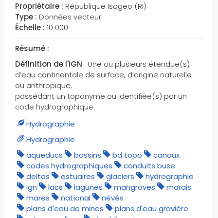
Propriétaire :
République Isogeo (RI)
dunes
Type :
Données vecteur
dépressions
Échelle :
10 000
détails des reliefs
Résumé :
détails orographiques
emprises de type multi-surface
Définition de l'IGN
: Une ou plusieurs étendue(s)
d’eau continentale de surface, d’origine naturelle
enseignement
ou anthropique,
entités de transitions
possédant un toponyme ou identifiée(s) par un
escaliers
code hydrographique.
escarpements
Hydrographie
estuaires
Hydrographie
exutoires
aqueducs
bassins
bd topo
canaux
feux
codes hydrographiques
conduits buse
fontaines
deltas
estuaires
glaciers
hydrographie
forêts
ign
lacs
lagunes
mangroves
marais
forêts domaniales
mares
national
névés
forêts publiques
plans d'eau de mines
plans d'eau gravière