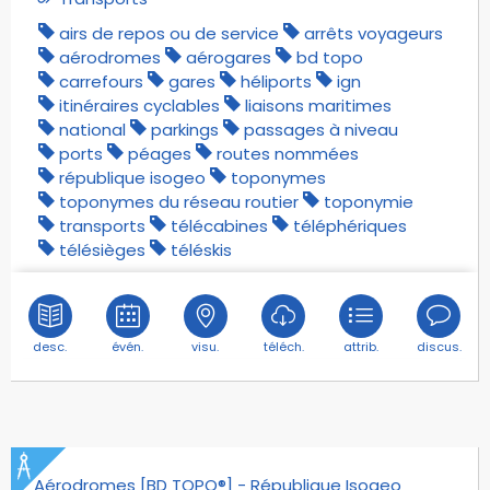
viaducs
airs de repos ou de service
arrêts voyageurs
vitesses maximales
aérodromes
aérogares
bd topo
carrefours
gares
héliports
ign
vitesses moyennes
itinéraires cyclables
liaisons maritimes
voies communales
national
parkings
passages à niveau
voies de bus
ports
péages
routes nommées
voies de service
république isogeo
toponymes
toponymes du réseau routier
toponymie
voies destinées aux animaux
transports
télécabines
téléphériques
voies destinées aux automobiles
télésièges
téléskis
voies destinées aux automobilistes
voies destinées aux cycles
voies destinées aux piétons
desc.
évén.
visu.
téléch.
attrib.
discus.
voies ferrées en construction
voies ferrées touristiques
voies forestières
voies industrielles
voies lgv
Aérodromes [BD TOPO®] - République Isogeo