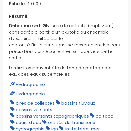
Échelle :
10 000
hôtels
ign
Résumé :
insee
Définition de l'IGN
: Aire de collecte (impluvium)
isthmes
considérée à partir d'un exutoire ou ensemble
itineraires verts
d'exutoires, limitée par le
itinéraires cyclables
contour à l'intérieur duquel se rassemblent les eaux
précipitées qui s'écoulent en surface vers cette
lacs
sortie.
lagunes
Les limites peuvent être la ligne de partage des
largeurs de chaussées
eaux des eaux superficielles.
lavoirs
lgv
Hydrographie
liaisons maritimes
Hydrographie
lieux-dits
aires de collectes
bassins fluviaux
lieux-dits habités
bassins versants
lieux-dits non habités
bassins versants topographiques
bd topo
cours d'eau
entités de transitions
lieux d'activités particulières
hydrographie
ign
limite terre-mer