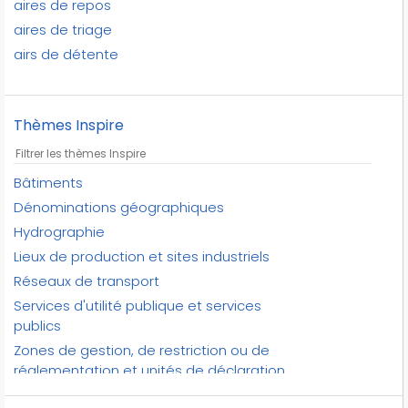
aires de repos
aires de triage
airs de détente
airs de repos ou de service
altiports
Thèmes Inspire
altisurfaces
aménagements relatifs aux réseaux de
transports
Bâtiments
anciennes voies romaines
Dénominations géographiques
antennes
Hydrographie
aqueducs
Lieux de production et sites industriels
arbres
Réseaux de transport
arrêts voyageurs
Services d'utilité publique et services
ascenseurs à bateaux
publics
autoroutes
Zones de gestion, de restriction ou de
autres forêts publiques
réglementation et unités de déclaration
autres points du réseau