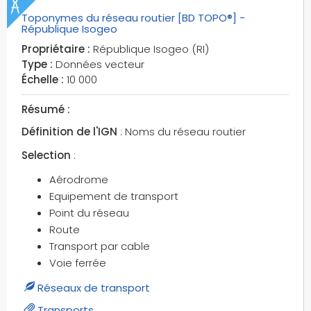
transformateurs
Toponymes du réseau routier [BD TOPO®] -
transports
République Isogeo
transports aeriens
Propriétaire :
République Isogeo (RI)
Type :
Données vecteur
transports maritimes
Échelle :
10 000
transports terrestres
tronçons de routes
Résumé :
tronçons de voies férrées
Définition de l'IGN
: Noms du réseau routier
tronçons hydrographiques
Selection
:
tunnels
types d'adressages
Aérodrome
Equipement de transport
télécabines
Point du réseau
téléphériques
Route
télésièges
Transport par cable
téléskis
Voie ferrée
universités
Réseaux de transport
vallées
versants
Transports