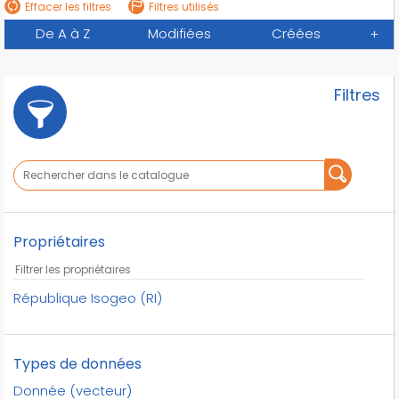
Effacer les filtres
Filtres utilisés
De A à Z
Modifiées
Créées
+
Filtres
Propriétaires
République Isogeo (RI)
Types de données
Donnée (vecteur)