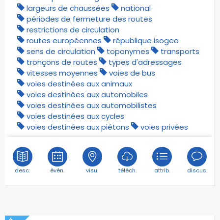
stations de métro
largeurs de chaussées
national
stations de tramway
périodes de fermeture des routes
statues
restrictions de circulation
routes européennes
république isogeo
surfaces hydrographiques
sens de circulation
toponymes
transports
terrils
tronçons de routes
types d'adressages
toponymes
vitesses moyennes
voies de bus
toponymes des lieux nommés
voies destinées aux animaux
toponymes des services et activités
voies destinées aux automobiles
voies destinées aux automobilistes
toponymes du réseau routier
voies destinées aux cycles
toponymie
voies destinées aux piétons
voies privées
torchères
tours
tours de contrôle aérien
desc.
évén.
visu.
téléch.
attrib.
discus.
tout-terrains aménagés pour l'atterrissage
traffics et services des aéronefs
trains à crémaillères
tramways