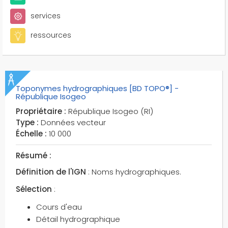
casernes de pompiers
services
centres de documentation
chemins
ressources
chemins ruraux
cheminées
chevalements
châteaux
Toponymes hydrographiques [BD TOPO®] -
République Isogeo
cimetières
Propriétaire :
République Isogeo (RI)
cimetières civils
Type :
Données vecteur
cimetières militaires
Échelle :
10 000
cirques
clochers
Résumé :
clôtures
Définition de l'IGN
: Noms hydrographiques.
codes du pays
Sélection
:
codes hydrographiques
Cours d'eau
codes iata
Détail hydrographique
codes icao