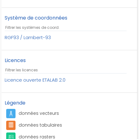
besoins des services des aéronefs
besoins des traffics des aéronefs
Système de coordonnées
bois
bornes
RGF93 / Lambert-93
bornes postales
bâtiments
cales
Licences
calvaires
campings
Licence ouverte ETALAB 2.0
canaux
capitaneries
caps
Légende
carrefours
données vecteurs
carrières
cascades
données tabulaires
casernes
données rasters