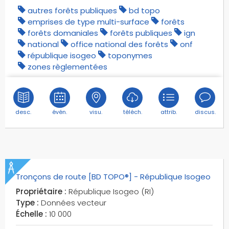
pylônes
autres forêts publiques
bd topo
péages
emprises de type multi-surface
forêts
périodes de fermeture des routes
forêts domaniales
forêts publiques
ign
national
office national des forêts
onf
quais
république isogeo
toponymes
quartiers
zones règlementées
restrictions de circulation
retenues d'eau
rochers
desc.
évén.
visu.
téléch.
attrib.
discus.
routes départementales
routes européennes
routes intercommunales
routes métropolitaines
routes nationales
Tronçons de route [BD TOPO®] - République Isogeo
routes nommées
Propriétaire :
République Isogeo (RI)
routes numérotées
Type :
Données vecteur
ruines
Échelle :
10 000
récifs