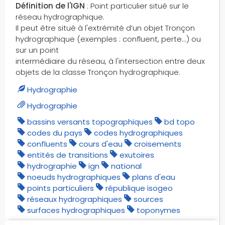
Définition de l'IGN
: Point particulier situé sur le
nombre de voies
réseau hydrographique.
névés
Il peut être situé à l'extrémité d’un objet Tronçon
obstacles permanents
hydrographique (exemples : confluent, perte...) ou
obstacles temporaires
sur un point
office national des forêts
intermédiaire du réseau, à l'intersection entre deux
objets de la classe Tronçon hydrographique.
onf
palais de justice
Hydrographie
parcs nationaux
Hydrographie
pare-feux
bassins versants topographiques
bd topo
parkings
codes du pays
codes hydrographiques
passages à niveau
confluents
cours d'eau
croisements
entités de transitions
exutoires
pertes
hydrographie
ign
national
phares
noeuds hydrographiques
plans d'eau
pics
points particuliers
république isogeo
pistes d'atterrissages
réseaux hydrographiques
sources
pistes d'aérodromes
surfaces hydrographiques
toponymes
plages