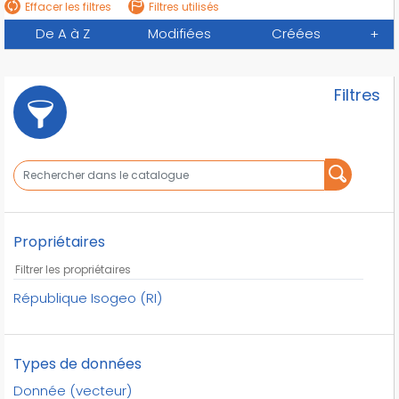
Effacer les filtres
Filtres utilisés
De A à Z
Modifiées
Créées
+
Filtres
Propriétaires
République Isogeo (RI)
Types de données
Donnée (vecteur)