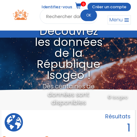
0
Identifiez-vous
Créer un compte
OK
Menu
Découvrez
les données
de la
République
Isogeo !
Des centaines de
données sont
© Isogeo
disponibles
Résultats
1