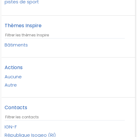
pistes de sport
plein air
république isogeo
Thèmes Inspire
terrains de sport
terrains de tennis
équipements sportifs
Bâtiments
Actions
Aucune
Autre
Contacts
IGN-F
République Isogeo (RI)