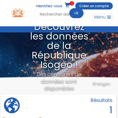
0
Identifiez-vous
Créer un compte
OK
Menu
Découvrez
les données
de la
République
Isogeo !
Des centaines de
données sont
© Isogeo
disponibles
Résultats
1