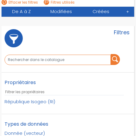
Effacer les filtres
Filtres utilisés
De A à Z
Modifiées
Créées
+
Filtres
Propriétaires
République Isogeo (RI)
Types de données
Donnée (vecteur)