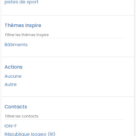
pistes de sport
plein air
république isogeo
Thèmes Inspire
terrains de sport
terrains de tennis
équipements sportifs
Bâtiments
Actions
Aucune
Autre
Contacts
IGN-F
République Isogeo (RI)