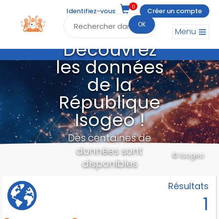
0
Identifiez-vous
Créer un compte
OK
Menu
Découvrez
les données
de la
République
Isogeo !
Des centaines de
données sont
© Isogeo
disponibles
Résultats
1