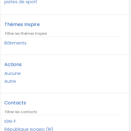
pistes de sport
plein air
république isogeo
Thèmes Inspire
terrains de sport
terrains de tennis
équipements sportifs
Bâtiments
Actions
Aucune
Autre
Contacts
IGN-F
République Isogeo (RI)