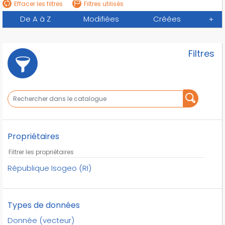
Effacer les filtres
Filtres utilisés
De A à Z
Modifiées
Créées
+
Filtres
Propriétaires
République Isogeo (RI)
Types de données
Donnée (vecteur)