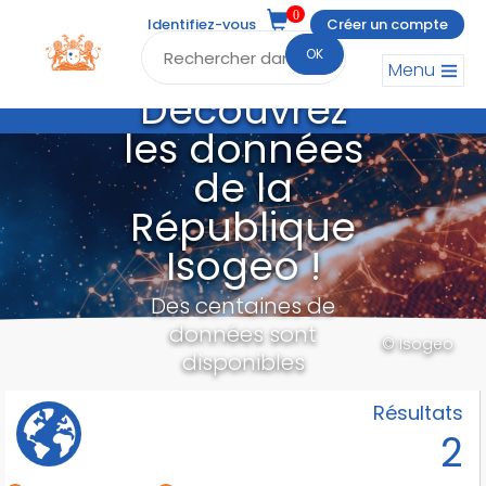
0
Identifiez-vous
Créer un compte
OK
Menu
Découvrez
les données
de la
République
Isogeo !
Des centaines de
données sont
© Isogeo
disponibles
Résultats
2