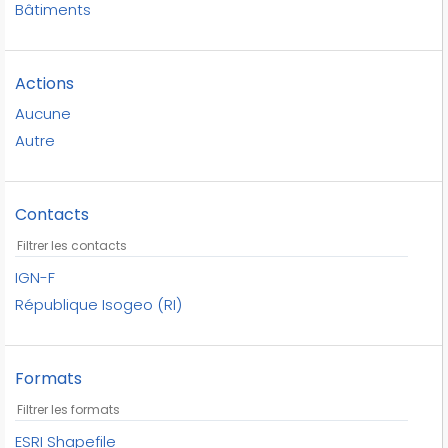
quais
Bâtiments
ruines
république isogeo
Actions
sports de montagne
toponymes
Aucune
toponymie
Autre
tunnels
Contacts
IGN-F
République Isogeo (RI)
Formats
ESRI Shapefile