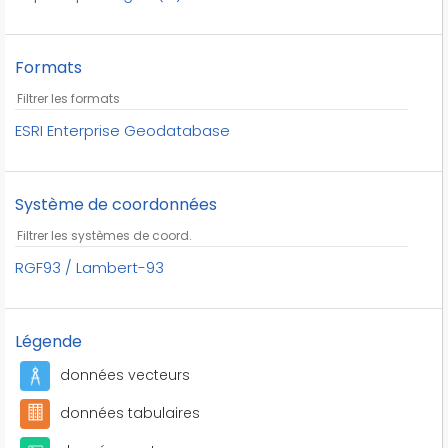
tennis
tennis de table
Formats
tir
tir à l'arc
triathlon
ESRI Enterprise Geodatabase
voile
volley-ball
Système de coordonnées
équipements sportifs
équitation
RGF93 / Lambert-93
Légende
données vecteurs
données tabulaires