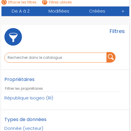
Effacer les filtres
Filtres utilisés
De A à Z
Modifiées
Créées
+
Filtres
Propriétaires
République Isogeo (RI)
Types de données
Donnée (vecteur)