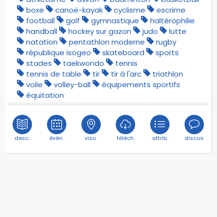
boxe
canoë-kayak
cyclisme
escrime
football
golf
gymnastique
haltérophilie
handball
hockey sur gazon
judo
lutte
natation
pentathlon moderne
rugby
république isogeo
skateboard
sports
stades
taekwondo
tennis
tennis de table
tir
tir à l'arc
triathlon
voile
volley-ball
équipements sportifs
équitation
desc.
évén.
visu.
téléch.
attrib.
discus.