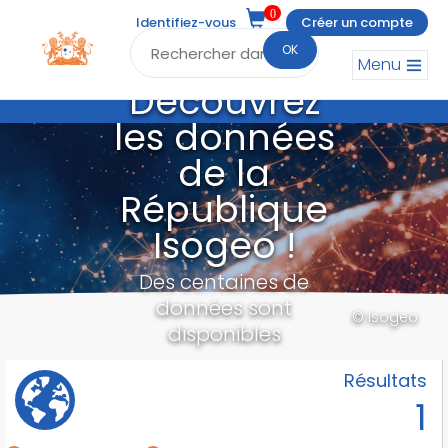
0
Identifiez-vous
Créer un compte
OK
Menu
Découvrez
les données
de la
République
Isogeo !
Des centaines de
données sont
© Isogeo
disponibles
Résultats
1