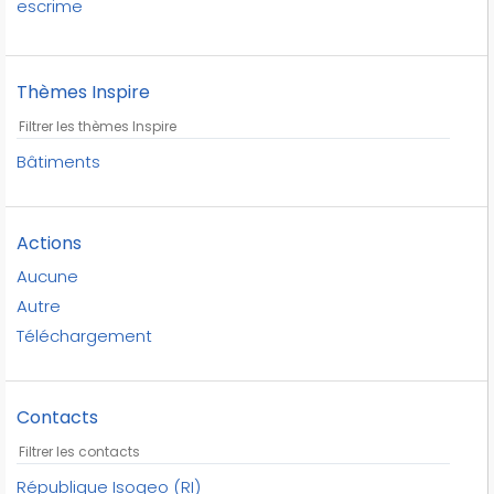
escrime
football
golf
Thèmes Inspire
gymnastique
haltérophilie
handball
Bâtiments
hockey sur gazon
judo
Actions
lutte
natation
Aucune
pentathlon moderne
Autre
rugby
Téléchargement
république isogeo
skateboard
Contacts
sports
stades
taekwondo
République Isogeo (RI)