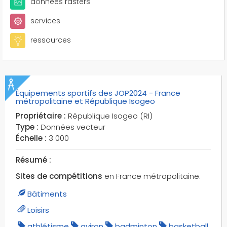
données rasters
services
ressources
Équipements sportifs des JOP2024 - France
métropolitaine et République Isogeo
Propriétaire :
République Isogeo (RI)
Type :
Données vecteur
Échelle :
3 000
Résumé :
Sites de compétitions
en France métropolitaine.
Bâtiments
Loisirs
athlétisme
aviron
badminton
basketball