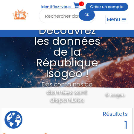
0
Identifiez-vous
Créer un compte
OK
Menu
Découvrez
les données
de la
République
Isogeo !
Des centaines de
données sont
© Isogeo
disponibles
Résultats
1