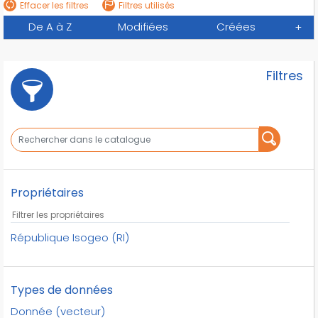
Effacer les filtres
Filtres utilisés
De A à Z
Modifiées
Créées
+
Filtres
Propriétaires
République Isogeo (RI)
Types de données
Donnée (vecteur)