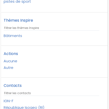
pistes de sport
plein air
république isogeo
Thèmes Inspire
terrains de sport
terrains de tennis
équipements sportifs
Bâtiments
Actions
Aucune
Autre
Contacts
IGN-F
République Isogeo (RI)