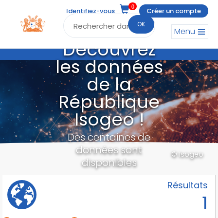
0
Identifiez-vous
Créer un compte
OK
Menu
Découvrez
les données
de la
République
Isogeo !
Des centaines de
données sont
© Isogeo
disponibles
Résultats
1