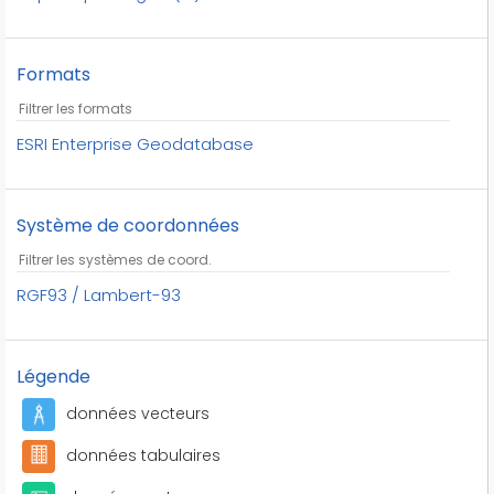
tennis
tennis de table
Formats
tir
tir à l'arc
triathlon
ESRI Enterprise Geodatabase
voile
volley-ball
Système de coordonnées
équipements sportifs
équitation
RGF93 / Lambert-93
Légende
données vecteurs
données tabulaires