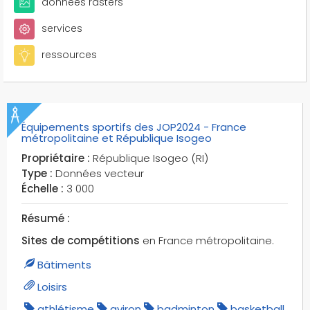
données rasters
services
ressources
Équipements sportifs des JOP2024 - France
métropolitaine et République Isogeo
Propriétaire :
République Isogeo (RI)
Type :
Données vecteur
Échelle :
3 000
Résumé :
Sites de compétitions
en France métropolitaine.
Bâtiments
Loisirs
athlétisme
aviron
badminton
basketball