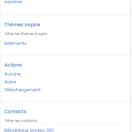
escrime
football
golf
Thèmes Inspire
gymnastique
haltérophilie
handball
Bâtiments
hockey sur gazon
judo
Actions
lutte
natation
Aucune
pentathlon moderne
Autre
rugby
Téléchargement
république isogeo
skateboard
Contacts
sports
stades
taekwondo
République Isogeo (RI)