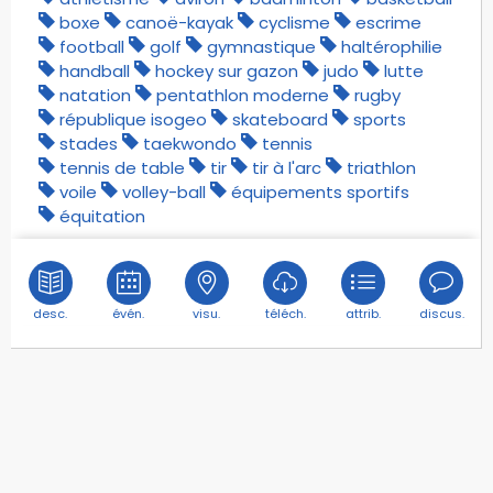
boxe
canoë-kayak
cyclisme
escrime
football
golf
gymnastique
haltérophilie
handball
hockey sur gazon
judo
lutte
natation
pentathlon moderne
rugby
république isogeo
skateboard
sports
stades
taekwondo
tennis
tennis de table
tir
tir à l'arc
triathlon
voile
volley-ball
équipements sportifs
équitation
desc.
évén.
visu.
téléch.
attrib.
discus.