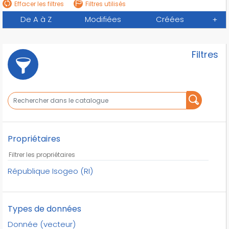
Effacer les filtres
Filtres utilisés
De A à Z
Modifiées
Créées
+
Filtres
Propriétaires
République Isogeo (RI)
Types de données
Donnée (vecteur)