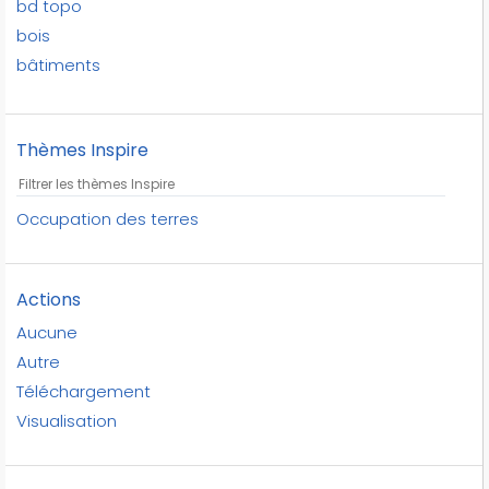
bd topo
bois
bâtiments
canne à sucre
cartographie
Thèmes Inspire
cimetières
clotures naturelles
commerce
Occupation des terres
deve
direction de l'urbanisme
Actions
du
développement soutenable
Aucune
environnement
Autre
environnement urbain
Téléchargement
espaces publics
Visualisation
espaces verts
espaces végétaux