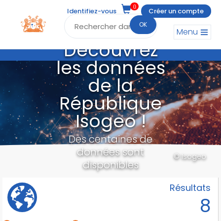
0
Identifiez-vous
Créer un compte
OK
Menu
Découvrez
les données
de la
République
Isogeo !
Des centaines de
données sont
© Isogeo
disponibles
Résultats
8