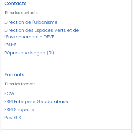
Contacts
espaces végétaux naturels
espaces végétaux non-naturels
espèces d'arbres
Direction de l'urbanisme
forêts fermées
Direction des Espaces Verts et de
l'Environnement - DEVE
forêts ouvertes
IGN-F
genres d'arbres
République Isogeo (RI)
géographie
haies
houblonnières
Formats
hydrographie
ign
industrie
ECW
jardinets
ESRI Enterprise Geodatabase
jardinières
ESRI Shapefile
jardins
PostGIS
landes