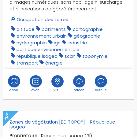
d'images numériques, sans habillage ni surcharge,
et d'indications de géoréférencement.
Occupation des terres
altitude
bâtiments
cartographie
environnement urbain
géographie
hydrographie
ign
industrie
politique environnementale
république isogeo
scan
toponymie
transport
énergie
desc.
évén.
visu.
téléch.
discus.
Zones de végétation [BD TOPO®] - République
Isogeo
Propriétaire :
République Isogeo (RI)