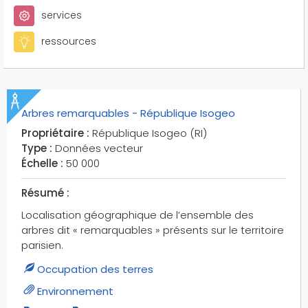
tourisme
services
transport
ressources
urbanisme
vergers
vignes
zones arborées
Arbres remarquables - République Isogeo
zones de végétations
Propriétaire :
République Isogeo (RI)
zones touristiques internationales
Type :
Données vecteur
zti
Échelle :
50 000
énergie
Résumé :
Localisation géographique de l’ensemble des
arbres dit « remarquables » présents sur le territoire
parisien.
Occupation des terres
Environnement