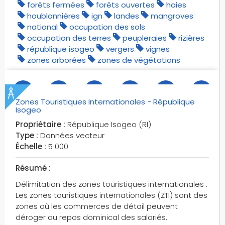
forêts fermées
forêts ouvertes
haies
houblonnières
ign
landes
mangroves
national
occupation des sols
occupation des terres
peupleraies
rizières
république isogeo
vergers
vignes
zones arborées
zones de végétations
Zones Touristiques Internationales - République
desc.
évén.
visu.
téléch.
attrib.
discus.
Isogeo
Propriétaire :
République Isogeo (RI)
Type :
Données vecteur
Échelle :
5 000
Résumé :
Délimitation des zones touristiques internationales .
Les zones touristiques internationales (ZTI) sont des
zones où les commerces de détail peuvent
déroger au repos dominical des salariés.