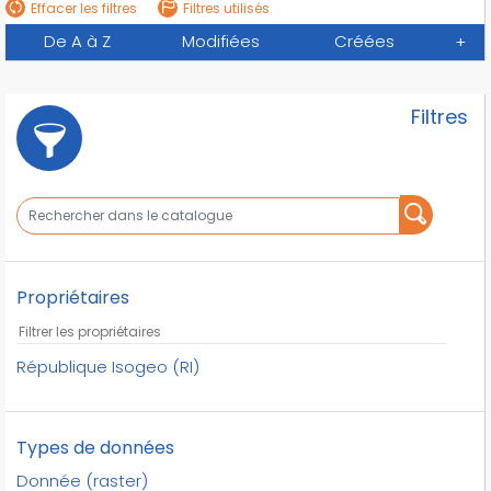
Effacer les filtres
Filtres utilisés
De A à Z
Modifiées
Créées
+
Filtres
Propriétaires
République Isogeo (RI)
Types de données
Donnée (raster)