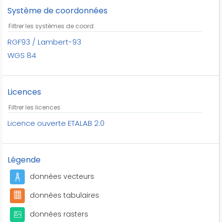
mangroves
Système de coordonnées
murs végétalisés
national
occupation des sols
RGF93 / Lambert-93
occupation des terres
WGS 84
parcs
peupleraies
Licences
politique environnementale
promenades
protections de champs
Licence ouverte ETALAB 2.0
remarquables
rizières
Légende
république isogeo
scan
données vecteurs
squares
données tabulaires
talus
toponymie
données rasters