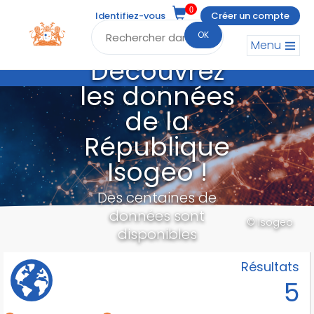
0
Identifiez-vous
Créer un compte
OK
Menu
Découvrez
les données
de la
République
Isogeo !
Des centaines de
données sont
© Isogeo
disponibles
Résultats
5