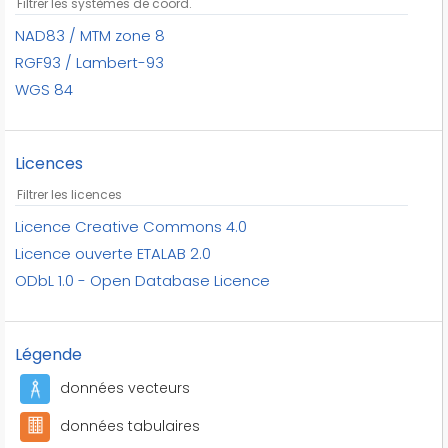
théâtre
tronçons de cours d'eau
NAD83 / MTM zone 8
tronçons hydrographiques
RGF93 / Lambert-93
ville de montréal
WGS 84
églises
Licences
Licence Creative Commons 4.0
Licence ouverte ETALAB 2.0
ODbL 1.0 - Open Database Licence
Légende
données vecteurs
données tabulaires