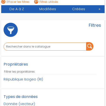
Effacer les filtres
Filtres utilisés
De A à Z
Modifiées
Créées
+
Filtres
Propriétaires
République Isogeo (RI)
Types de données
Donnée (vecteur)