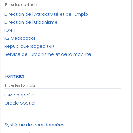
châteaux
constructions
Direction de l'Attractivité et de l'Emploi
constructions légères
Direction de l'urbanisme
domaine public
IGN-F
découpage
K2 Geospatial
développement local
République Isogeo (RI)
ign
Service de l'urbanisme et de la mobilité
journaux
kiosques
Formats
moulins à vent
national
plan d'urbanisme
ESRI Shapefile
presse
Oracle Spatial
rui
république isogeo
Système de coordonnées
serres