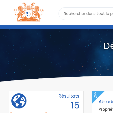
D
Résultats
Aérod
15
Propriét