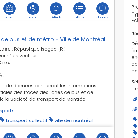
Pro
Ty
évén.
visu.
téléch.
attrib.
discus.
Éch
Ré
 de bus et de métro - Ville de Montréal
Dé
aire :
République Isogeo (RI)
l'
onnées vecteur
en
:
n.c.
de 
de
 :
Sé
e de données contenant les informations
ex
iales des tracés des lignes de bus et de
e la Société de transport de Montréal.
sports
transport collectif
ville de montréal