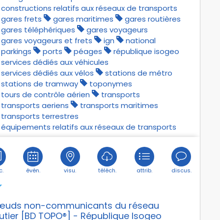
constructions relatifs aux réseaux de transports
gares frets
gares maritimes
gares routières
gares téléphériques
gares voyageurs
gares voyageurs et frets
ign
national
parkings
ports
péages
république isogeo
services dédiés aux véhicules
services dédiés aux vélos
stations de métro
stations de tramway
toponymes
tours de contrôle aérien
transports
transports aeriens
transports maritimes
transports terrestres
équipements relatifs aux réseaux de transports
c.
évén.
visu.
téléch.
attrib.
discus.
œuds non-communicants du réseau
utier [BD TOPO®] - République Isogeo