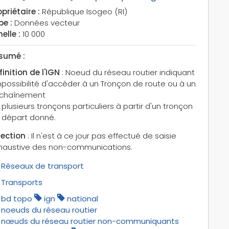
priétaire :
République Isogeo (RI)
pe :
Données vecteur
elle :
10 000
sumé :
finition de l'IGN
: Noeud du réseau routier indiquant
impossibilité d'accéder à un Tronçon de route ou à un
chaînement
plusieurs tronçons particuliers à partir d'un tronçon
 départ donné.
lection
: Il n'est à ce jour pas effectué de saisie
haustive des non-communications.
Réseaux de transport
Transports
bd topo
ign
national
noeuds du réseau routier
nœuds du réseau routier non-communiquants