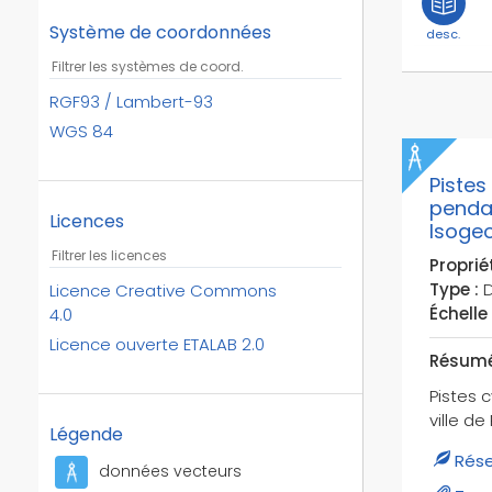
coronavirus
Système de coordonnées
desc.
couloirs de bus ouverts aux
vélos
dvd
RGF93 / Lambert-93
déconfinement
WGS 84
funiculaires
Pistes
gares
penda
gares frets
Licences
Isoge
gares maritimes
Propriét
gares routières
Type :
D
Licence Creative Commons
gares téléphériques
Échelle 
4.0
gares voyageurs
Licence ouverte ETALAB 2.0
Résumé
gares voyageurs et frets
hydrobases
Pistes 
ville d
héliports
Légende
ign
Rése
données vecteurs
insee