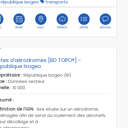
république isogeo
transports
c.
évén.
visu.
téléch.
attrib.
discus.
stes d'aérodromes [BD TOPO®] -
publique Isogeo
priétaire :
République Isogeo (RI)
pe :
Données vecteur
elle :
10 000
sumé :
finition de l'IGN
: Aire située sur un aérodrome,
énagée afin de servir au roulement des aéronefs,
leur décollage et à
r atterrissage.