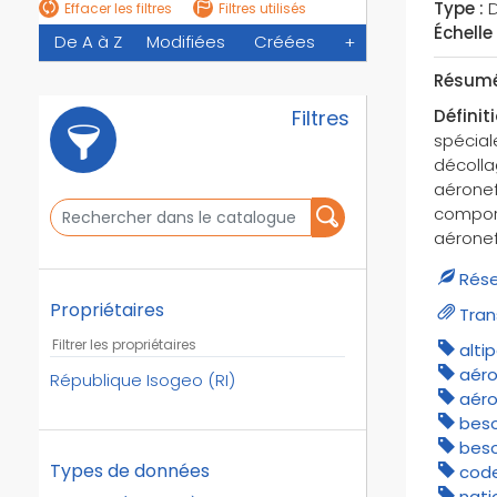
Type :
D
Effacer les filtres
Filtres utilisés
Échelle 
De A à Z
Modifiées
Créées
+
Résumé
Définit
Filtres
spécial
décolla
aéronef
comport
aéronef
Rése
Propriétaires
Tran
alti
aéro
République Isogeo (RI)
aéro
beso
beso
Types de données
code
nati