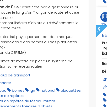
ion de l'IGN
: Point créé par le gestionnaire du
outier le long d'un Tronçon de route et utilisé
surer le
cement linéaire d'objets ou d’événements le
des
 cette route.
Ré
matérialisé physiquement par des marques
 associées à des bornes ou des plaquettes
Pro
PR »
Ty
tion du CEREMA).
Éch
ermet de mettre en place un système de
Ré
tion sur le réseau routier.
Ré
aux de transport
sports
topo
bornes
ign
national
plaquettes
ts de repères
ts de repères du réseau routier
rencements linéaires d'objets