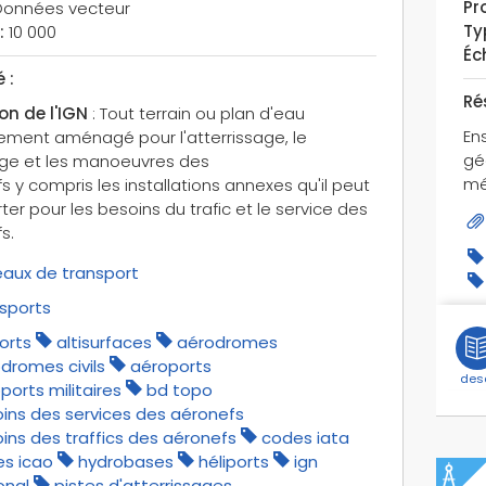
Pro
onnées vecteur
Ty
:
10 000
Éch
 :
Ré
ion de l'IGN
: Tout terrain ou plan d'eau
En
ement aménagé pour l'atterrissage, le
gé
ge et les manoeuvres des
mé
s y compris les installations annexes qu'il peut
er pour les besoins du trafic et le service des
s.
aux de transport
sports
ports
altisurfaces
aérodromes
dromes civils
aéroports
des
ports militaires
bd topo
ins des services des aéronefs
ins des traffics des aéronefs
codes iata
s icao
hydrobases
héliports
ign
onal
pistes d'atterrissages