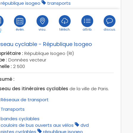
république isogeo
transports
c.
évén.
visu.
téléch.
attrib.
discus.
seau cyclable - République Isogeo
priétaire :
République Isogeo (RI)
pe :
Données vecteur
elle :
2 500
sumé :
seau des itinéraires cyclables
de la ville de Paris.
Réseaux de transport
Transports
bandes cyclables
couloirs de bus ouverts aux vélos
dvd
pistes cyclables
république isogeo