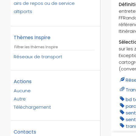
airs de repos ou de service
Définit
entreten
altiports
FFRandon
altisurfaces
référen
aménagement
Itinéra
aménagements relatifs aux
Thèmes Inspire
Sélecti
réseaux de transports
sur les
anciennes voies romaines
Excepti
Réseaux de transport
arrêt de bus
cartogr
arrêts voyageurs
(conven
autoroutes
Rése
Actions
autres équipements
Tran
Aucune
aérodromes
Autre
bd 
aérodromes civils
parc
Téléchargement
aérogares
sent
aéroports
sent
aéroports militaires
tran
Contacts
bacs