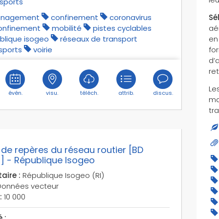
sports
nagement
confinement
coronavirus
Sé
onfinement
mobilité
pistes cyclables
aé
blique isogeo
réseaux de transport
en
sports
voirie
fo
d’
re
Les
évén.
visu.
téléch.
attrib.
discus.
ma
tr
 de repères du réseau routier [BD
] - République Isogeo
aire :
République Isogeo (RI)
onnées vecteur
:
10 000
 :