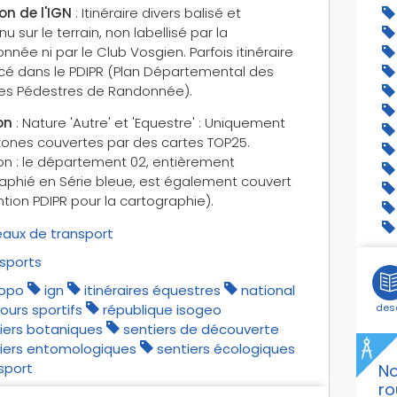
ion de l'IGN
: Itinéraire divers balisé et
u sur le terrain, non labellisé par la
née ni par le Club Vosgien. Parfois itinéraire
cé dans le PDIPR (Plan Départemental des
ires Pédestres de Randonnée).
on
: Nature 'Autre' et 'Equestre' : Uniquement
 zones couvertes par des cartes TOP25.
on : le département 02, entièrement
aphié en Série bleue, est également couvert
tion PDIPR pour la cartographie).
aux de transport
sports
topo
ign
itinéraires équestres
national
ours sportifs
république isogeo
des
iers botaniques
sentiers de découverte
iers entomologiques
sentiers écologiques
sport
N
ro