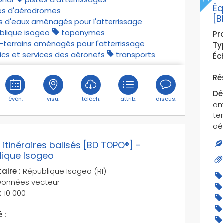
Éq
es d'aérodromes
[B
s d'eaux aménagés pour l'atterrissage
blique isogeo
toponymes
Pro
-terrains aménagés pour l'atterrissage
Ty
fics et services des aéronefs
transports
Éch
Ré
Dé
évén.
visu.
téléch.
attrib.
discus.
am
te
aér
 itinéraires balisés [BD TOPO®] -
lique Isogeo
aire :
République Isogeo (RI)
onnées vecteur
:
10 000
 :