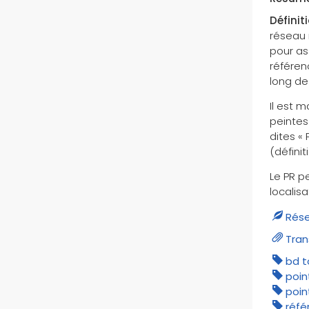
passages à niveau
Définit
réseau r
pistes cyclables
pour as
pistes d'atterrissages
référen
pistes d'aérodromes
long de
pistes d'aérodromes
Il est 
désaffectées
peintes
pistes d'aérodromes en
dites « 
herbes
(défini
pistes d'aérodromes
revêtues
Le PR p
localisa
plans d'eaux aménagés pour
l'atterrissage
Rése
plaquettes
Tran
points de repères
bd 
points de repères du réseau
poin
routier
poin
ports
réfé