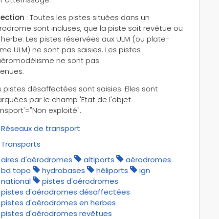
lection
: Toutes les pistes situées dans un
rodrome sont incluses, que la piste soit revêtue ou
 herbe. Les pistes réservées aux ULM (ou plate-
rme ULM) ne sont pas saisies. Les pistes
aéromodélisme ne sont pas
tenues.
 pistes désaffectées sont saisies. Elles sont
rquées par le champ 'Etat de l'objet
ansport'="Non exploité".
Réseaux de transport
Transports
aires d'aérodromes
altiports
aérodromes
bd topo
hydrobases
héliports
ign
national
pistes d'aérodromes
pistes d'aérodromes désaffectées
pistes d'aérodromes en herbes
pistes d'aérodromes revêtues