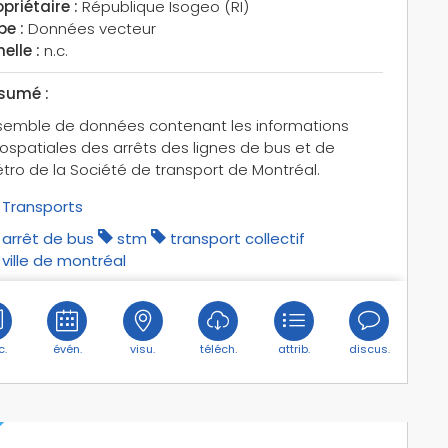
priétaire :
République Isogeo (RI)
pe :
Données vecteur
elle :
n.c.
sumé :
semble de données contenant les informations
ospatiales des arrêts des lignes de bus et de
tro de la Société de transport de Montréal.
Transports
arrêt de bus
stm
transport collectif
ville de montréal
c.
évén.
visu.
téléch.
attrib.
discus.