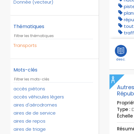
Donnée (vecteur)
pist
plan
répu
tout
Thématiques
traf
Transports
desc.
Mots-clés
Autres
accès piétons
Répub
accès véhicules légers
Propriét
aires d'aérodromes
Type :
D
aires de de service
Échelle 
aires de repos
Résumé
aires de triage