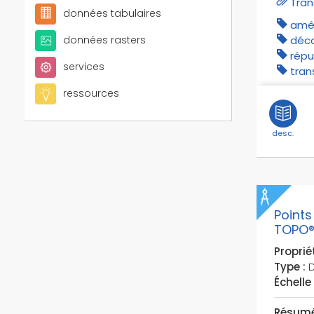
Tran
itineraires verts
données tabulaires
amé
itinéraires cyclables
déc
données rasters
itinéraires équestres
répu
services
largeurs de chaussées
tran
lgv
ressources
liaisons maritimes
lignes de transport urbains
desc.
lignes à vocation touristique
mobilité
métros
national
Points
noeuds du réseau routier
TOPO®
nombre de voies
Propriét
nœuds du réseau routier
Type :
D
non-communiquants
Échelle 
parcours sportifs
Résumé
parkings