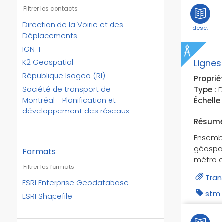
bandes cyclables
bd topo
Direction de la Voirie et des
desc.
besoins des services des
Déplacements
aéronefs
IGN-F
besoins des traffics des
Lignes
K2 Geospatial
aéronefs
République Isogeo (RI)
Propriét
bornes
Société de transport de
Type :
D
bornes postales
Montréal - Planification et
Échelle 
carrefours
développement des réseaux
Résumé
chemins
chemins ruraux
Ensembl
géospat
codes iata
Formats
métro d
codes icao
codes postaux
Tran
ESRI Enterprise Geodatabase
confinement
stm
ESRI Shapefile
constructions relatifs aux
réseaux de transports