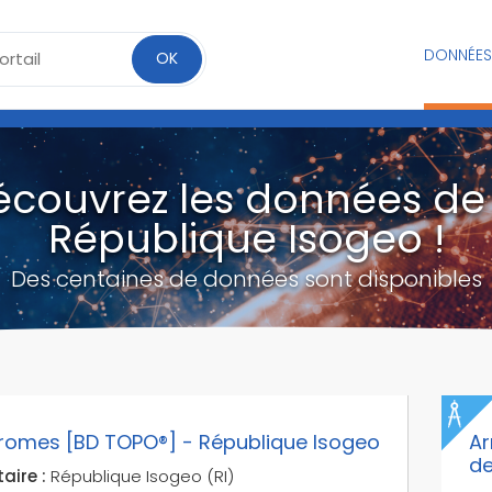
DONNÉES
OK
écouvrez les données de 
République Isogeo !
Des centaines de données sont disponibles
romes [BD TOPO®] - République Isogeo
Ar
de
aire :
République Isogeo (RI)